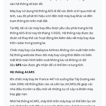
vào hệ thống vẽ bản đồ.
Máy bay sử dụng hệ thống ADS-B để xác định vị trí qua một vệ
tinh, sau đó phát tín hiệu vị trí đến một máy bay khác và đến
trạm thông tin trên mặt đất.
Tại Mỹ, tất cả các máy bay đều được yêu cầu phải trang bị hệ
thống ADS-B từ nay tới tháng 1/2020,. Hệ thống này được dự
đoán sẽ thay thế các hoạt động tìm kiếm dấu vết máy bay dựa
trên radar trong tương lai.
Chiếc máy bay của Malaysia Airlines không còn xuất hiện trên
hệ thống website theo dõi máy bay cùng thời điểm nó biến
mất khỏi màn hình kiểm soát không lưu và không có dữ
liệu
GPS
nào được ghi nhận để có thể tìm ra tung tích.
Hệ thống ACARS
Khi chiếc máy bay Air France 447 rơi xuống Đại Tây Dương vào
năm 2009, Hệ thống Báo cáo và Liên lạc (ACARS) đã giúp các
nhà điều tra tìm ra đầu mối về những sự cố xảy ra khiến máy
bay gặp nạn.
Nhờ hệ thống ACARS, máy tính trên máy bay có thể liên lạc với