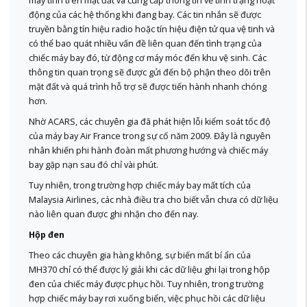
máy tính trên mặt đất và cung cấp thông tin về tình trạng hoạt
động của các hệ thống khi đang bay. Các tin nhắn sẽ được
truyền bằng tín hiệu radio hoặc tín hiệu điện tử qua vệ tinh và
có thể bao quát nhiều vấn đề liên quan đến tình trạng của
chiếc máy bay đó, từ động cơ máy móc đến khu vệ sinh. Các
thông tin quan trọng sẽ được gửi đến bộ phận theo dõi trên
mặt đất và quá trình hỗ trợ sẽ được tiến hành nhanh chóng
hơn.
Nhờ ACARS, các chuyên gia đã phát hiện lỗi kiểm soát tốc độ
của máy bay Air France trong sự cố năm 2009. Đây là nguyên
nhân khiến phi hành đoàn mất phương hướng và chiếc máy
bay gặp nạn sau đó chỉ vài phút.
Tuy nhiên, trong trường hợp chiếc máy bay mất tích của
Malaysia Airlines, các nhà điều tra cho biết vẫn chưa có dữ liệu
nào liên quan được ghi nhận cho đến nay.
Hộp đen
Theo các chuyên gia hàng không, sự biến mất bí ẩn của
MH370 chỉ có thể được lý giải khi các dữ liệu ghi lại trong hộp
đen của chiếc máy được phục hồi. Tuy nhiên, trong trường
hợp chiếc máy bay rơi xuống biển, việc phục hồi các dữ liệu