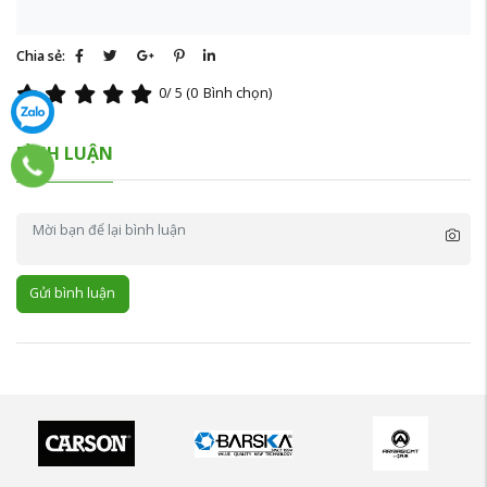
Chia sẻ:
0
/ 5 (
0
Bình chọn)
BÌNH LUẬN
Gửi bình luận