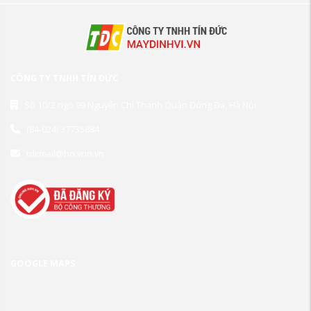
CÔNG TY TNHH TÍN ĐỨC
Số 10/2 ngõ 99 Nguyễn Chí Thanh Quận Đống Đa, Hà Nội
(84-024) 37735884
tdcmail@hn.vnn.vn
GOOGLE MAPS