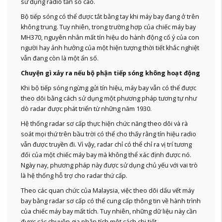
sử dụng radio tần số cao.
Bộ tiếp sóng có thể được tắt bằng tay khi máy bay đang ở trên
không trung. Tuy nhiên, trong trường hợp của chiếc máy bay
MH370, nguyên nhân mất tín hiệu do hành động cố ý của con
người hay ảnh hưởng của một hiện tượng thời tiết khắc nghiệt
vẫn đang còn là một ẩn số.
Chuyện gì xảy ra nếu bộ phận tiếp sóng không hoạt động
Khi bộ tiếp sóng ngừng gửi tín hiệu, máy bay vẫn có thể được
theo dõi bằng cách sử dụng một phương pháp tương tự như
dò radar được phát triển từ những năm 1930.
Hệ thống radar sơ cấp thực hiện chức năng theo dõi và rà
soát mọi thứ trên bầu trời có thể cho thấy rằng tín hiệu radio
vẫn được truyền đi. Vì vậy, radar chỉ có thể chỉ ra vị trí tương
đối của một chiếc máy bay mà không thể xác định được nó.
Ngày nay, phương pháp này được sử dụng chủ yếu với vai trò
là hệ thống hỗ trợ cho radar thứ cấp.
Theo các quan chức của Malaysia, việc theo dõi dấu vết máy
bay bằng radar sơ cấp có thể cung cấp thông tin về hành trình
của chiếc máy bay mất tích. Tuy nhiên, những dữ liệu này cần
được các chuyên gia phân tích một cách chi tiết.