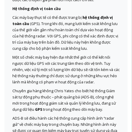
Hệ thống định vị toàn cầu
Các máy bay thực tế có thể được trang bị
hệ thống định vị
toàn cầu
(GPS). Trong khi đó, mạng lưới kiểm soát không lưu
của thế giới vẫn gần như hoàn toàn chỉ dựa vào hoạt động
của hệ thống radar. Với GPS, phi công có thể xác định được vị
trí của máy bay trên bản đồ. Dữ liệu này hiện không được
cung cấp cho bộ phận kiểm soát không lưu.
Một số chiếc máy bay hiện đại nhất thế giới có thể kết nối
ngược dữ liệu GPS với các trung tâm theo dõi vệ tinh. Tuy
nhiên, việc xử lý một số lượng lớn dữ liệu sẽ rất tốn kém và các
hệ thống này thường chỉ được sử dụng ở những khu vực hẻo
lánh mà không có phạm vi hoạt động của radar.
Chuyên gia hàng không Chris Yates cho biết hệ thống Giám
sát tự động phụ thuộc – phát quảng bá (ADS-B), công nghệ
mới trong hoạt động giám sát và quản lý không lưu, đang sử
dụng dữ liệu
GPS
trong hoạt động theo dõi máy bay.
ADS-B sẽ điều hành các hệ thống cung cấp hình ảnh “radar
giả” về chiếc máy bay trong chuyến bay. Những hình ảnh này
sẽ được cơ quan tìm kiếm máy bay trực tuyến sử dụng và đưa