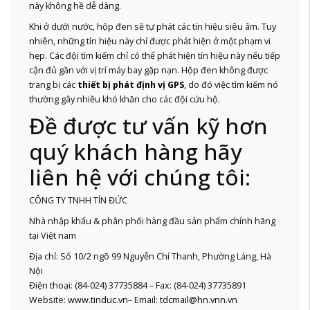
này không hề dễ dàng.
Khi ở dưới nước, hộp đen sẽ tự phát các tín hiệu siêu âm. Tuy
nhiên, những tín hiệu này chỉ được phát hiện ở một phạm vi
hẹp. Các đội tìm kiếm chỉ có thể phát hiện tín hiệu này nếu tiếp
cận đủ gần với vị trí máy bay gặp nạn. Hộp đen không được
trang bị các
thiết bị phát định vị GPS
, do đó việc tìm kiếm nó
thường gây nhiều khó khăn cho các đội cứu hộ.
Đề được tư vấn kỹ hơn
quý khách hàng hãy
liên hệ với chúng tôi:
CÔNG TY TNHH TÍN ĐỨC
Nhà nhập khẩu & phân phối hàng đầu sản phẩm chính hãng
tại Việt nam
Địa chỉ: Số 10/2 ngõ 99 Nguyễn Chí Thanh, Phường Láng, Hà
Nội
Điện thoại: (84-024) 37735884 – Fax: (84-024) 37735891
Website:
www.tinduc.vn
– Email:
tdcmail@hn.vnn.vn