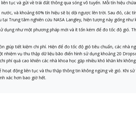
ên tục và gửi về trái đất thông qua sóng vô tuyến. Mỗi tín hiệu chứa th
o nước, và khoảng 60% tín hiệu sẽ bị dội ngược lên trời. Sau đó, các t
 tại Trung tâm nghiên cứu NASA Langley, hiện tượng này giống như k
 sử dụng như một phương pháp mới và ít tốn kém để đo tốc độ gió. T
òn giúp tiết kiệm chi phí. Hiện để đo tốc độ gió tiêu chuẩn, các nhà 
ột nhiệm vụ thu thập dữ liệu bão điển hình sử dụng khoảng 20 Drops
 chi phí quá cao khiến các nhà khoa học gặp nhiều khó khăn khi không
ể hoạt động liên tục và thu thập thông tin không ngừng về gió. Khi 
nh xác hơn bao giờ hết.