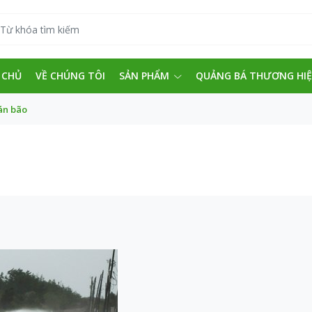
 CHỦ
VỀ CHÚNG TÔI
SẢN PHẨM
QUẢNG BÁ THƯƠNG HI
án bão