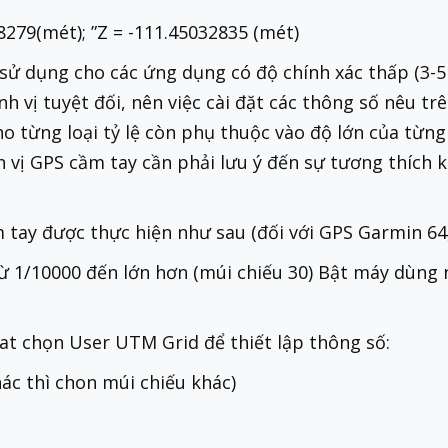
18279(mét); ”Z = -111.45032835 (mét)
sử dụng cho các ứng dụng có độ chính xác thấp (3-5m
vị tuyệt đối, nên việc cài đặt các thông số nêu trê
từng loại tỷ lệ còn phụ thuộc vào độ lớn của từng m
 vị GPS cầm tay cần phải lưu ý đến sự tương thích 
tay được thực hiện như sau (đối với GPS Garmin 64,64
 từ 1/10000 đến lớn hơn (múi chiếu 30) Bật máy dùn
at chọn User UTM Grid để thiết lập thông số:
hác thì chon múi chiếu khác)