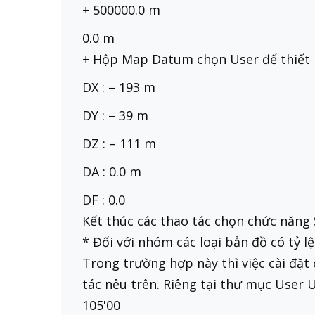
+ 500000.0 m
0.0 m
+ Hộp Map Datum chọn User để thiết l
DX : – 193 m
DY : – 39 m
DZ : – 111 m
DA : 0.0 m
DF : 0.0
Kết thúc các thao tác chọn chức năng S
* Đối với nhóm các loại bản đồ có tỷ l
Trong trường hợp này thì việc cài đặt
tác nêu trên. Riêng tại thư mục User U
105'00