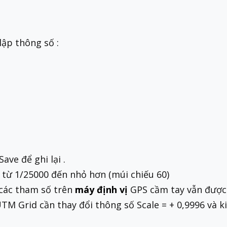
ập thông số :
ave để ghi lại .
ệ từ 1/25000 đến nhỏ hơn (múi chiếu 60)
 các tham số trên
máy định vị
GPS cầm tay vẫn được 
TM Grid cần thay đổi thông số Scale = + 0,9996 và k