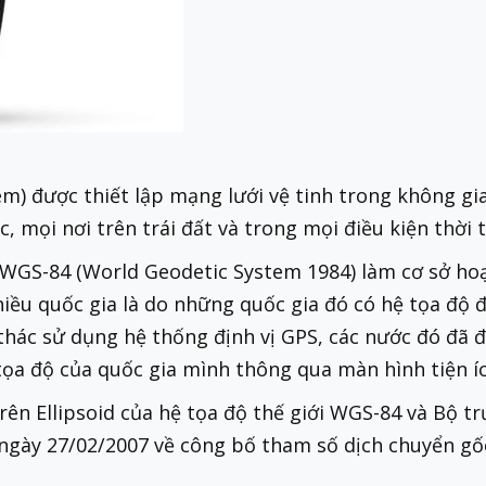
m) được thiết lập mạng lưới vệ tinh trong không gi
úc, mọi nơi trên trái đất và trong mọi điều kiện thời t
 WGS-84 (World Geodetic System 1984) làm cơ sở hoạ
iều quốc gia là do những quốc gia đó có hệ tọa độ đư
 thác sử dụng hệ thống định vị GPS, các nước đó đã 
tọa độ của quốc gia mình thông qua màn hình tiện íc
rên Ellipsoid của hệ tọa độ thế giới WGS-84 và Bộ 
ày 27/02/2007 về công bố tham số dịch chuyển gốc 