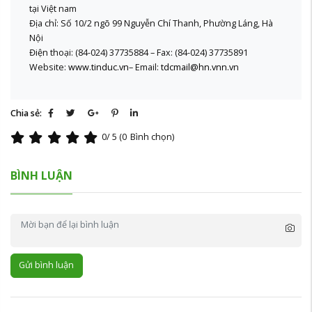
tại Việt nam
Địa chỉ: Số 10/2 ngõ 99 Nguyễn Chí Thanh, Phường Láng, Hà
Nội
Điện thoại: (84-024) 37735884 – Fax: (84-024) 37735891
Website:
www.tinduc.vn
– Email:
tdcmail@hn.vnn.v
n
Chia sẻ:
0
/ 5 (
0
Bình chọn)
BÌNH LUẬN
Gửi bình luận