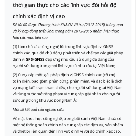
thời gian thực cho các lĩnh vực đòi hỏi độ
chính xác định vị cao
Đề tài đã được Chương trình KH&CN Vũ trụ (2012-2015) thông qua
và ký hợp đồng triển khai trong năm 2013-2015 nhằm hiện thực
hóa các mục tiêu sau:
(1) Làm chủ các công nghệ lõi trong lĩnh vực định vị GNSS
chính xác, qua đó chủ động phát triển và chế tạo các giải pháp
định vị
GPS
/
GNSS
đáp ứng nhu cầu sử dụng đa dạng của
người sử dụng trong mọi lĩnh vực có nhu cầu tại Việt Nam;
(2) Cung cấp một giải pháp định vị GNSS chính xác (cỡ cm)
toàn diện, bao gồm: phần cứng, phần mềm, và đặc biệt là dịch
vụ mạng lưới trạm tham chiếu, cho người sử dụng tại Việt Nam
và từng bước mở rộng phạm vi cung cấp giải pháp cho người
sử dụng trong khu vực Đông Nam Á;
Một số kết quả của nghiên cứu:
Về mặt khoa học công nghệ, trong bối cảnh Việt Nam chưa có
một hệ thống hoàn chỉnh nào cung cấp các dịch vụ, sản phẩm
và thiết bị liên quan đến lĩnh vực định vị với độ chính xác cao,