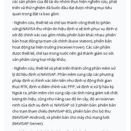
các sản phẩm của đề tài do nhóm thực hiện nghiên cứu, phát
triển và thử nghiệm đã bước đầu đạt được những mục tiêu
quan trọng đặt ra bao gồm:
- Nghiên cứu, thiết kế và chế tạo thành công thiết bị (phần
cứng) NAVISA thu nhận tín hiệu định vị vệ tinh phục vụ định vị
với độ chính xác cao gốm nhiều phiên bản khác nhau: phiên
bản hoạt động tại trạm cải chính (base station), phiên bản
hoạt động tại hiện trường (receiver/rover). Các sản phẩm
được thiết kế, chế tạo trong nước nên giá thành giảm so với
sản phẩm cùng loại nhập khẩu;
- Nghiên cứu, thiết kế và phát triển thành công phần mềm xử
lý dữ liệu định vị NAVISAP. Phần mềm cung cấp các phương
pháp định vị chính xác tiên tiến như định vị động thời gian
thực RTK, định vị điểm chính xác PPP, và định vị xử lý hậu kỳ.
Ngoài ra, phần mềm còn cung cấp các tính năng giám sát chất
lượng tín hiệu, cũng như nâng cao độ tin cây, độ an toàn/an
ninh của dịch vụ định vị. NAVISAP có 3 phiên bản: phiên bản
cho trạm tham chiếu (NAVISAP-BS), phiên bản cho bộ thu
(NAVISAP-Android), và phiên bản cho máy chủ mạng lưới
(NAVISAP-Server).