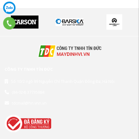
CÔNG TY TNHH TÍN ĐỨC
Số 10/2 ngõ 99 Nguyễn Chí Thanh Quận Đống Đa, Hà Nội
(84-024) 37735884
tdcmail@hn.vnn.vn