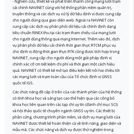
- Nghiên cứu, thiêt kế và phát triển thành công mạng lưới trạm
cải chính NAVINET cùng với hệ thống phần mềm quản trị,
truyền thông và các dịch vụ xử lý dữ liệu định vị được cung cấp
cho người dùng qua giao diện web. Ngoài ra NAVINET còn
cung cấp các dịch vụ phân phối dữ liệu cải chính định dạng
tiêu chuẩn RINEX thu tại các trạm tham chiếu của mạng lưới
cho người dùng thông qua mạng Internet. Thêm vào đó, dịch
vụ phân phối dữ liệu cải chính thời gian thực RTCM phục vụ
cho định vị động thời gian thực RTK cũng được tích hợp trong
NAVINET, cung cấp cho người dùng một giải pháp định vị
chính xác cỡ cm tiết kiệm chi phí và thời gian một cách hiệu
quả. NAVINET có thiết kế mở tạo điều kiện kết nối hai chiều tới
các mạng lưới và trạm toàn cầu của Tổ chức định vị GNSS
quốc tế IGS.
Các chức năng đề cập ở trên của các thành phần của hệ thống
có tính khoa học và sáng tạo cao thể hiện qua các công bố
khoa học liên quan trên các tạp chí uy tín (đánh chỉ mục SCI)
và hội thảo quốc tế chuyên ngành GNSS uy tín. Các thiết bị
phần cứng, chương trình phần mềm, và dịch vụ mạng lưới của
NAVINET được thiết kế hoàn thiện cả về tính năng, giao diện và
mẫu mã. Các chức năng và dịch vụ được thử nghiệm trong