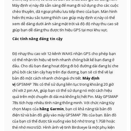
Máy định vị này đã sẵn sàng để mang đi sử dụng cho các cuộc
chèo thuyền, dã ngoại phiêu lưu tiếp theo của bạn. Màn hình
hiển thị màu sắc tương thích cao giúp máy định vị này có thể
xem dễ dàng dưới ánh sáng mặt trời và độ độ nhạy thu cao sẽ
giúp bạn dễ dàng thu được tín hiệu GPS tại mọi khu vực.
Các tính năng đáng tin cậy
Độ nhạy thu cao với 12-kênh WAAS nhận GPS cho phép bạn
có thể nhận tín hiệu vệ tinh nhanh chóng bất kể bạn đang ở
đâu. Cho dù bạn đang hoạt động đi bộ đường dài đang bị che
phủ bởi các tán cây hay trên đại dương, bạn sẽ có thể vẽ lại
bản đồ một cách nhanh chóngvà chi tiết.
Máy định
vị
GPSMAP 78s có thể sử dụng liên tục trong khoảng 20 giờ
chỉ với 2 pin AA, giúp bạn có thể sử dụng nó một cách hiệu
quả trên một chuyến đi dài mà không bị hết Pin. Máy GPSMAP
78s tích hợp nhiều tính năng thông minh. Với chức năng tùy
chọn Maps của
hãng Garmin
, bạn có khả năng tải bản đồ
điện tử và bản đồ giấy vào máy GPSMAP 78s của bạn. Bản đồ
của bạn có thể được tải xuống vào bộ nhớ trong 1.7GB hoặc
thẻ nhớ microSD. Hình ảnh vệ tinh Birdseye là một phụ kiện