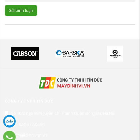
Gửi bình luận
CÔNG TY TNHH TÍN ĐỨC
Số 10/2 ngõ 99 Nguyễn Chí Thanh Quận Đống Đa, Hà Nội
(84-024) 37735884
tdcmail@hn.vnn.vn