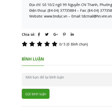
Địa chỉ: Số 10/2 ngõ 99 Nguyễn Chí Thanh, Phường
Điện thoại: (84-04) 37735884 – Fax: (84-04) 37735
Website:
www.tinduc.vn
– Email:
tdcmail@hn.vnn.v
Chia sẻ:
0
/ 5 (
0
Bình chọn)
BÌNH LUẬN
Gửi bình luận