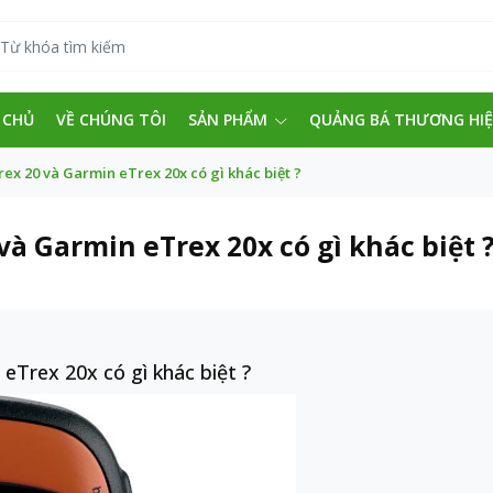
 CHỦ
VỀ CHÚNG TÔI
SẢN PHẨM
QUẢNG BÁ THƯƠNG HI
ex 20 và Garmin eTrex 20x có gì khác biệt ?
và Garmin eTrex 20x có gì khác biệt 
eTrex 20x có gì khác biệt ?