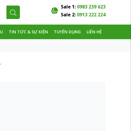
Sale 1:
0983 239 623
Sale 2:
0913 222 224
ỆU
TIN TỨC & SỰ KIỆN
TUYỂN DỤNG
LIÊN HỆ
?