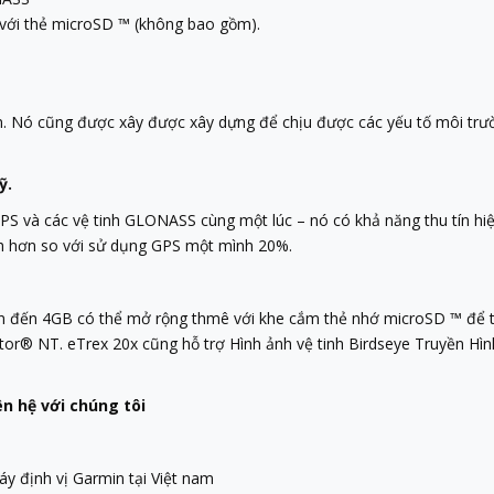
với thẻ microSD ™ (không bao gồm).
n. Nó cũng được xây được xây dựng để chịu được các yếu tố môi trườ
ỹ.
PS và các vệ tinh GLONASS cùng một lúc – nó có khả năng thu tín hiệ
anh hơn so với sử dụng GPS một mình 20%.
ên đến 4GB có thể mở rộng thmê với khe cắm thẻ nhớ microSD ™ để t
r® NT. eTrex 20x cũng hỗ trợ Hình ảnh vệ tinh Birdseye Truyền Hình 
n hệ với chúng tôi
 định vị Garmin tại Việt nam