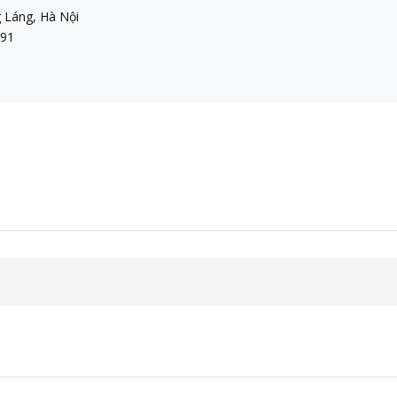
 Láng, Hà Nội
891
n