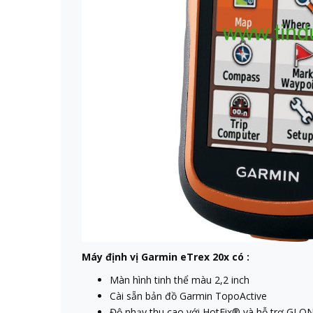
Máy định vị Garmin eTrex 20x có :
Màn hình tinh thể màu 2,2 inch
Cài sẵn bản đồ Garmin TopoActive
Độ nhạy thu cao với HotFix® và hỗ trợ GLO