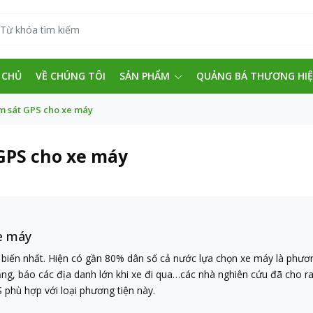
 CHỦ
VỀ CHÚNG TÔI
SẢN PHẨM
QUẢNG BÁ THƯƠNG HI
m sát GPS cho xe máy
GPS cho xe máy
e máy
biến nhất. Hiện có gần 80% dân số cả nước lựa chọn xe máy là phương 
ăng, báo các địa danh lớn khi xe đi qua…các nhà nghiên cứu đã cho r
S phù hợp với loại phương tiện này.