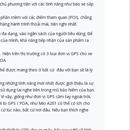
 chủ phương tiện với các tính năng như báo xe sắp
ó phần mềm với các điểm tham quan (POI), chẳng
ng hành trình thoải mái, tiện nghi nhất.
u đa dạng, vào ngân sách của người tiêu dùng. Để
y của mình, khả năng tiếp nhận của sản phẩm ra
 Hiện trên thị trường có 3 loại đơn vị GPS cho xe
PDA.
thể được mang theo ở bất cứ đâu với bạn sẽ là lý
ng những tính năng mới nhất được giới thiệu là sự
, sử dụng tai nghe bên trong mũ bảo hiểm của bạn.
. Vì vậy, giống như đơn vị GPS cầm tay ngoài trời,
ết bị GPS / PDA, như Mio A201 có thể có ích cho
 cứ lúc nào, bất cứ nơi đâu. Nếu bạn thích nghe
ột thiết bị GPS cho xe máy, hãy suy nghĩ về tính