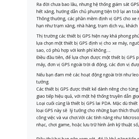
Ra đời chưa bao lâu, nhưng hệ thống giám sát
GP
hết xăng, hướng dẫn chủ phương tiện trở lại an toàn
Thông thường, các phần mềm định vị GPS cho xe m
hạn như trạm xăng, nhà hàng, trạm dịch vụ, khách 
Thị trường các thiết bị GPS hiện nay khá phong ph
lựa chọn một thiết bị GPS định vị cho xe máy, ngư
sao, có phù hợp với kinh phí không….
Điều đầu tiên, để lựa chọn được một thiết bị GPS p
máy, đơn vị GPS ngoài trời di động, các đơn vị đượ
Nếu bạn đam mê các hoạt động ngoài trời như leo n
tưởng.
Các thiết bị GPS được thiết kế dành riêng cho từng
giao tiếp hiệu quả, với một hệ thống truyền dẫn g
Loại cuối cùng là thiết bị GPS lai PDA. Mặc dù thiế
loại GPS này sẽ lý tưởng cho những bạn thích thưở
công việc và vui chơi.Với các tính năng như Micros
nhạc, chơi game, hoặc lưu trữ hình ảnh kỹ thuật số,
Điều thứ hai bạn nên xem xét, đó là khả năng tiếp