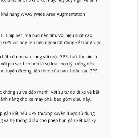
với khả năng WAAS (Wide Area Augmentation
III Chip Set ,mà bạn nên tìm. Vói hiệu suất cao,
ị GPS với ăng-ten bên ngoài rất đáng kể trong việc
 bất cứ nơi nào cùng với một GPS, tuổi thọ pin là
với pin sạc tích hợp là sự lựa chọn lý tưởng nếu
 cho tuyến đường tiếp theo của bạn, hoặc sạc GPS
ặc chống sự va đập mạnh. Với sự tự do đi xe về bất
dành riêng cho xe máy phải bao gồm điều này.
 lập gắn kết nếu GPS thường xuyên được sử dụng
 và hệ thống ổ lắp cho phép bạn gắn kết bất kỳ