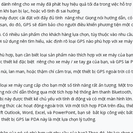
S
dành riêng cho xe máy đã phát huy hiệu quả tối đa trong việc hỗ trợ
 khi bạn bị lạc, hoặc vô tình đi sai hướng.
áy được cài đặt với đấy đủ tính năng như: Giọng nói hướng dẫn, c
sạn, do đó, GPS sẽ đảm bảo cho người điều khiển phương tiện một chặ
ú. Có nhiều sản phẩm cho khách hàng lựa chọn, tùy thuộc vào nhu cầ
ời sử dụng nên tìm hiểu, xác định rõ loại GPS nào phù hợp với xe má
hù hợp, bạn cần biết loại sản phẩm nào thích hợp với xe máy của bạn.
c thiết kế đặc biệt riêng cho xe máy / xe tay ga của bạn, và GPS lai 
úi, lan man, hoặc thậm chí cắm trại, một thiết bị GPS ngoài trời có 
 loại xe máy cung cấp cho bạn một số tính năng rất ấn tượng. Một tro
iọng nói chỉ dẫn thông qua một tích hợp hệ thống âm thanh Bluetooth
t bị này được thiết kế chủ yếu với tính di động và có một màn hình lớn
ng thức các hoạt động ngoài trời. Với một tích hợp PDA trên đầu, thi
oft Outlook, Word, Excel, và PowerPoint, bạn sẽ bắt kịp công việc bất
 thiết bị GPS lai PDA này là một lựa chọn lý tưởng.
 nhận của nó có phù hơp với nhu cầu của bạn? Theo đó, khi lựa chọn m