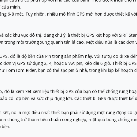
í của mình.
oảng 6-8 mét. Tuy nhiên, nhiều mô hình GPS mới hơn được thiết kế 
 các khu vực đô thị, đáng chú ý là thiết bị GPS kết hợp với SiRF Star 
ơn trong môi trường xung quanh tán lá cao. Một điều nữa là các đơn v
 GPS, đó là độ bền của Pin trong sản phẩm này. Với sự tự do đi xe đến
ơn vị GPS sử dụng 2, 4, hoặc 6 ‘AA’ pin, kéo dài 6 giờ. Thiết bị GPS 
như TomTom Rider, bạn có thể sạc pin ở nhà, trong khi lập kế hoạch
ợp, đó là xem xét xem liệu thiết bị GPS của bạn có thể chống rung ho
bảo có độ bền và sức chịu đựng lớn. Các thiết bị GPS được thiết kế 
n kết, nó là một điều nhất thiết bạn phải sử dụng một rung động cô
nh chóng trở thành tiêu chuẩn công nghiệp, một quả bóng chống rung
ộ bền.