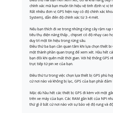
chính xác mà bạn muốn tín hiệu vệ tinh định vị vị tr
Rất nhiều đơn vị GPS hiện nay có độ chính xác kh
System), dẫn đến độ chính xác từ 3-4 mét.
Nếu bạn thích đi xe trong những rừng cây rậm rạp và
tiêu thụ điện năng thấp , chipset có độ nhạy cao h
duy trì một tín hiệu trong rừng sâu.
Điều thứ ba bạn cần quan tâm khi lựa chọn thiết bi
một thành phần quan trọng để xem xét. Hầu hết các đ
bạn đôi khi quên mất thời gian. Với hệ thống GPS 
trực tiếp từ pin xe của bạn.
Điều thứ tư trong việc chọn lựa thiết bị GPS phù h
cứ nơi nào và không bị lạc, GPS của bạn phải đảm 
Mặc dù hầu hết các thiết bị GPS đi kèm với một gắ
trên xe máy của bạn. Các RAM gắn kết của NPI nha
thứ gì ở bất cứ nơi nào với sự bảo vệ độ rung và đ