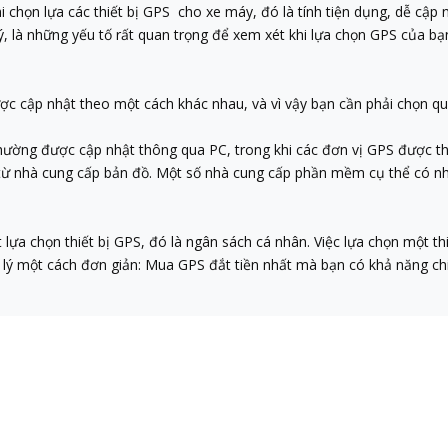
chọn lựa các thiết bị GPS cho xe máy, đó là tính tiện dụng, dễ cập n
lý, là những yếu tố rất quan trọng để xem xét khi lựa chọn GPS của bạ
ợc cập nhật theo một cách khác nhau, và vì vậy bạn cần phải chọn qu
hường được cập nhật thông qua PC, trong khi các đơn vị GPS được th
 từ nhà cung cấp bản đồ. Một số nhà cung cấp phần mềm cụ thể có nh
t lựa chọn thiết bị GPS, đó là ngân sách cá nhân. Việc lựa chọn một th
p lý một cách đơn giản: Mua GPS đắt tiền nhất mà bạn có khả năng chi