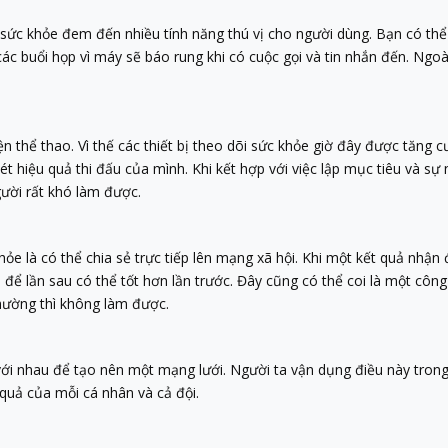
dõi sức khỏe đem đến nhiều tính năng thú vị cho người dùng. Bạn có t
ác buổi họp vì máy sẽ báo rung khi có cuộc gọi và tin nhắn đến. Ngo
n thể thao. Vì thế các thiết bị theo dõi sức khỏe giờ đây được tăng cư
ét hiệu quả thi đấu của mình. Khi kết hợp với việc lập mục tiêu và s
ười rất khó làm được.
khỏe là có thể chia sẻ trực tiếp lên mạng xã hội. Khi một kết quả nhậ
để lần sau có thể tốt hơn lần trước. Đây cũng có thể coi là một công
thường thì không làm được.
i với nhau để tạo nên một mạng lưới. Người ta vận dụng điều này tro
quả của mỗi cá nhân và cả đội.