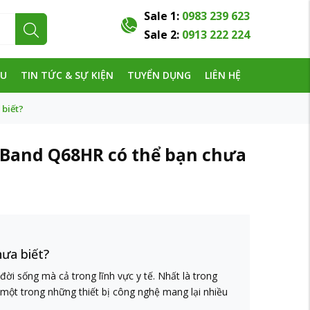
Sale 1:
0983 239 623
Sale 2:
0913 222 224
ỆU
TIN TỨC & SỰ KIỆN
TUYỂN DỤNG
LIÊN HỆ
 biết?
Q-Band Q68HR có thể bạn chưa
hưa biết?
i sống mà cả trong lĩnh vực y tế. Nhất là trong
một trong những thiết bị công nghệ mang lại nhiều