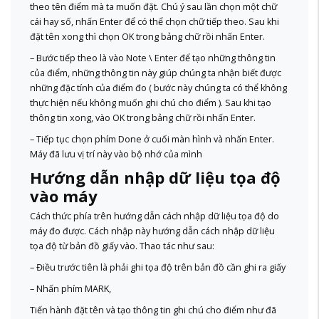
theo tên điểm mà ta muốn đặt. Chú ý sau lần chọn một chữ
cái hay số, nhấn Enter để có thể chọn chữ tiếp theo. Sau khi
đặt tên xong thì chọn OK trong bảng chữ rồi nhấn Enter.
– Bước tiếp theo là vào Note \ Enter để tạo những thông tin
của điểm, những thông tin này giúp chúng ta nhận biết được
những đặc tính của điểm đo ( bước này chúng ta có thể không
thực hiện nếu không muốn ghi chú cho điểm ). Sau khi tạo
thông tin xong, vào OK trong bảng chữ rồi nhấn Enter.
– Tiếp tục chọn phím Done ở cuối màn hình và nhấn Enter.
Máy đã lưu vị trí này vào bộ nhớ của mình
Hướng dẫn nhập dữ liệu tọa độ
vào máy
Cách thức phía trên hướng dẫn cách nhập dữ liệu tọa độ do
máy đo được. Cách nhập này hướng dẫn cách nhập dữ liệu
tọa độ từ bản đồ giấy vào. Thao tác như sau:
– Điều trước tiên là phải ghi tọa độ trên bản đồ cần ghi ra giấy
– Nhấn phím MARK,
Tiến hành đặt tên và tạo thông tin ghi chú cho điểm như đã