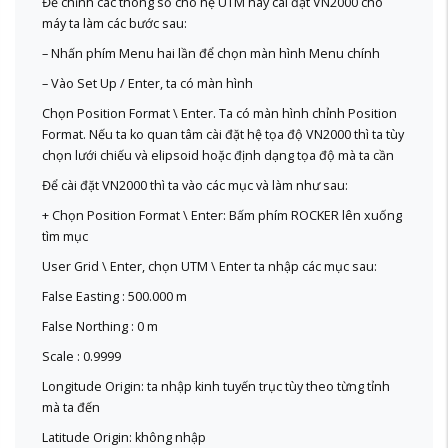
Để chỉnh các thông số cho hệ UTM hay cài đặt VN2000 cho
máy ta làm các bước sau:
– Nhấn phím Menu hai lần để chọn màn hình Menu chính
– Vào Set Up / Enter, ta có màn hình
Chọn Position Format \ Enter. Ta có màn hình chỉnh Position
Format. Nếu ta ko quan tâm cài đặt hệ tọa độ VN2000 thì ta tùy
chọn lưới chiếu và elipsoid hoặc định dạng tọa độ mà ta cần
Để cài đặt VN2000 thì ta vào các mục và làm như sau:
+ Chọn Position Format \ Enter: Bấm phím ROCKER lên xuống
tìm mục
User Grid \ Enter, chọn UTM \ Enter ta nhập các mục sau:
False Easting : 500.000 m
False Northing : 0 m
Scale : 0.9999
Longitude Origin: ta nhập kinh tuyến trục tùy theo từng tỉnh
mà ta đến
Latitude Origin: không nhập