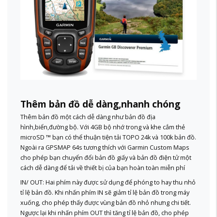
Thêm bản đồ dễ dàng,nhanh chóng
Thêm bản đồ một cách dễ dàng như bản đồ địa
hình,biển,đường bộ. Với 4GB bộ nhớ trong và khe cắm thẻ
microSD ™ bạn có thể thuận tiện tải TOPO 24k và 100k bản đồ.
Ngoài ra GPSMAP 64s tương thích với Garmin Custom Maps
cho phép bạn chuyển đổi bản đồ giấy và bản đồ điện tử một
cách dễ dàng để tải về thiết bị của bạn hoàn toàn miễn phí
IN/ OUT: Hai phím này được sử dụng để phóng to hay thu nhỏ
tỉ lệ bản đồ. Khi nhấn phím IN sẽ giảm tỉ lệ bản đồ trong máy
xuống, cho phép thấy được vùng bản đồ nhỏ nhưng chi tiết.
Ngược lại khi nhấn phím OUT thì tăng tỉ lệ bản đồ, cho phép