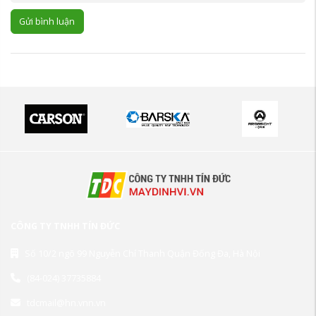
Gửi bình luận
CÔNG TY TNHH TÍN ĐỨC
Số 10/2 ngõ 99 Nguyễn Chí Thanh Quận Đống Đa, Hà Nội
(84-024) 37735884
tdcmail@hn.vnn.vn