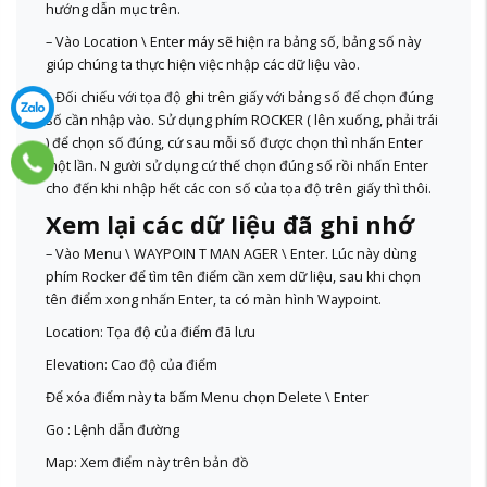
hướng dẫn mục trên.
– Vào Location \ Enter máy sẽ hiện ra bảng số, bảng số này
giúp chúng ta thực hiện việc nhập các dữ liệu vào.
– Đối chiếu với tọa độ ghi trên giấy với bảng số để chọn đúng
số cần nhập vào. Sử dụng phím ROCKER ( lên xuống, phải trái
) để chọn số đúng, cứ sau mỗi số được chọn thì nhấn Enter
một lần. N gười sử dụng cứ thế chọn đúng số rồi nhấn Enter
cho đến khi nhập hết các con số của tọa độ trên giấy thì thôi.
Xem lại các dữ liệu đã ghi nhớ
– Vào Menu \ WAYPOIN T MAN AGER \ Enter. Lúc này dùng
phím Rocker để tìm tên điểm cần xem dữ liệu, sau khi chọn
tên điểm xong nhấn Enter, ta có màn hình Waypoint.
Location: Tọa độ của điểm đã lưu
Elevation: Cao độ của điểm
Để xóa điểm này ta bấm Menu chọn Delete \ Enter
Go : Lệnh dẫn đường
Map: Xem điểm này trên bản đồ