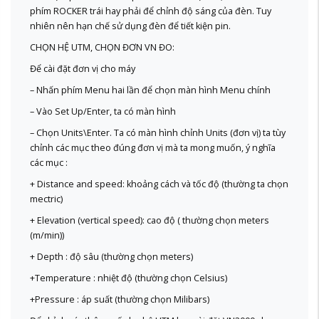
phím ROCKER trái hay phải để chỉnh độ sáng của đèn. Tuy
nhiên nên hạn chế sử dụng đèn để tiết kiện pin.
CHỌN HỆ UTM, CHỌN ĐƠN VN ĐO:
Để cài đặt đơn vị cho máy
– Nhấn phím Menu hai lần để chọn màn hình Menu chính
– Vào Set Up/Enter, ta có màn hình
– Chọn Units\Enter. Ta có màn hình chỉnh Units (đơn vị) ta tùy
chỉnh các mục theo đúng đơn vị mà ta mong muốn, ý nghĩa
các mục :
+ Distance and speed: khoảng cách và tốc độ (thường ta chọn
mectric)
+ Elevation (vertical speed): cao độ ( thường chọn meters
(m/min))
+ Depth : độ sâu (thường chọn meters)
+Temperature : nhiệt độ (thường chọn Celsius)
+Pressure : áp suất (thường chọn Milibars)