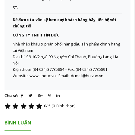
ST.
Để được tư vấn kỹ hơn quý khách hàng hãy liên hệ với
chúng tôi:
CÔNG TY TNHH TÍN ĐỨC
Nhà nhập khẩu & phân phối hàng đầu sản phẩm chính hãng
tại Việt nam
Địa chỉ: Số 10/2 ngõ 99 Nguyễn Chí Thanh, Phường Láng, Hà
Nội
Điện thoại: (84-024) 37735884 – Fax: (84-024) 37735891
Website:
www.tinduc.vn
– Email:
tdcmail@hn.vnn.vn
Chia sẻ:
0
/ 5 (
0
Bình chọn)
BÌNH LUẬN