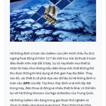
Hệ thống định vị toàn cầu Galileo của Liên minh châu Âu (EU)
ngừng hoạt động từ hôm 12/7 do một trục trặc kỹ thuật ở trạm
điều khiển trên mặt đất ở Italy. Sự cố này khiến mọi thiết bị
nhận tín hiệu như những mẫu điện thoại mới nhất không thể
thu được thông tin khả dụng về thời gian hay địa điểm. Thay
vào đó, các thiết bị sẽ phải dựa vào dữ liệu từ Hệ thống định vị
toàn cầu (
GPS
) của Mỹ. Tùy theo chip định vị vệ tinh lắp đặt
trong máy, điện thoại di động và nhiều thiết bị khác có thể liên
lạc với hệ thống Glonass của Nga và Beidou của Trung Quốc.
Hệ thống Galileo vẫn đang trong giai đoạn thử nghiệm và
chưa có nhiều ứng dụng quan trọng. Theo thông báo hôm