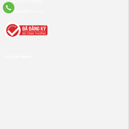
(84-024) 37735884
tdcmail@hn.vnn.vn
GOOGLE MAPS