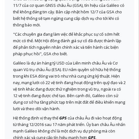
11/7 của cơ quan GNSS châu Âu (GSA), tín hiệu của Galileo có
thể không đáng tin cậy. Bản cập nhật hôm 12/7 của GSA cho
biết hệ thống sẽ tạm ngừng cung cấp dịch vụ cho tới khi có
thông báo mới.
"Các chuyên gia đang làm việc để khắc phục sự cố sớm hết
mức có thể. Một Hội đồng đánh giá sự cố đã được thành lập
để phân tích nguyên nhân chính xác và tiến hành các biện
pháp phục hồi", GSA cho biết.
Galileo là dự án hàng tỷ USD của Liên minh châu Âu và Cơ
quan Vũ trụ châu Âu (ESA). EU nắm quyền sở hữu hệ thống
trong khi ESA đóng vai trò như nhà cung ứng kỹ thuật. Hiện
nay, mạng lưới có 22 vệ tinh đang hoạt động trên quỹ đạo và 2
vệ tinh khác đang được thử nghiệm trong vũ trụ, ngoài ra có
12 vệ tinh đang được chế tạo. Bên cạnh đó, Galileo còn sử
dụng cơ sở hạ tầng phức tạp trên mặt đất để điều khiển mạng
lưới và theo dõi vận hành.
Hệ thống định vị thay thế
GPS
của châu Âu đi vào hoạt động
từ tháng 12/2016 sau 17 năm phát triển. Ủy ban châu Âu nhấn
mạnh Galileo không chỉ là một dịch vụ dự phòng mà còn
chính xác và cung cấp tín hiệu mạnh hơn
GPS
.