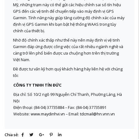
Mỹ, những trạm này có thể gửi các hiệu chỉnh sai số tín hiệu
GPS đến các vệ tinh để chuyển tiếp vào máy định vị GPS
Garmin. Tính năng này giúp tăng cường độ chính xác của máy
định vị GPS Garmin khi bạn bật hệ thống WAAS trong tùy
chỉnh của thiết bị.
Nhờ độ chính xác thấp như thế này nên máy định vị vệ tinh
Garmin đáp ứng được công việc của rất nhiều ngành nghề và
càng trở lên phổ biến được ưa chuộng hơn trên thị trường
Việt Nam.
Đề được tư vấn kỹ hơn quý khách hàng hãy liên hệ với chúng
tôi:
CÔNG TY TNHH TÍN ĐỨC
Địa chỉ: Số 10/2 ngõ 99 Nguyễn Chí Thanh, Phường Láng, Hà
Nội
Điện thoại: (84-04) 37735884 – Fax: (84-04) 37735891
Website:
www.maydinhvi.vn
– Email:
tdcmail@hn.vnn.vn
Chia sẻ: