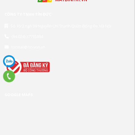
CÔNG TY TNHH TÍN ĐỨC
Số 10/2 ngõ 99 Nguyễn Chí Thanh Quận Đống Đa, Hà Nội
(84-024) 37735884
tdcmail@hn.vnn.vn
GOOGLE MAPS