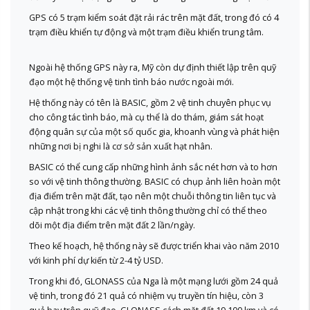
GPS có 5 trạm kiểm soát đặt rải rác trên mặt đất, trong đó có 4
trạm điều khiển tự động và một trạm điều khiển trung tâm.
Ngoài hệ thống GPS này ra, Mỹ còn dự định thiết lập trên quỹ
đạo một hệ thống vệ tinh tình báo nước ngoài mới.
Hệ thống này có tên là BASIC, gồm 2 vệ tinh chuyên phục vụ
cho công tác tình báo, mà cụ thể là do thám, giám sát hoạt
động quân sự của một số quốc gia, khoanh vùng và phát hiện
những nơi bị nghi là cơ sở sản xuất hạt nhân.
BASIC có thể cung cấp những hình ảnh sắc nét hơn và to hơn
so với vệ tinh thông thường. BASIC có chụp ảnh liên hoàn một
địa điểm trên mặt đất, tạo nên một chuỗi thông tin liên tục và
cập nhật trong khi các vệ tinh thông thường chỉ có thể theo
dõi một địa điểm trên mặt đất 2 lần/ngày.
Theo kế hoạch, hệ thống này sẽ được triển khai vào năm 2010
với kinh phí dự kiến từ 2-4 tỷ USD.
Trong khi đó, GLONASS của Nga là một mạng lưới gồm 24 quả
vệ tinh, trong đó 21 quả có nhiệm vụ truyền tín hiệu, còn 3