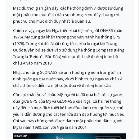
Mặc dù thời gian gần đây, các hệ thống định vị được sử dụng
một phần cho mục đích dân sự nhưng trước đây chúng chỉ
phục vụ cho mục đích duy nhất là quân sự.
Chính vì vậy, ngay khi Nga triển khai hệ thống GLONASS (năm
1976), Mỹ cũng đã khẩn trương cho vận hành hệ thống GPS
(1978). Trong khi đó, Nhật cũng tỏ ra khá lo ngại khi Trung
Quốc tuyên bố sẽ đưa vào sử dụng hệ thống Compass (tiếng
Trung là “Beidu” - Bắc Đẩu) với mục đích sẽ định vị toàn bộ
châu Á vào năm 2010.
Nhật cho rằng GLONASS sẽ ảnh hưởng nghiêm trọng tới an
ninh quốc gia của nước này, và vô hình trung ngay tại châu Á
chắc chắn sẽ diễn ra một cuộc đua về định vị toàn cầu.
Còn tại châu Âu và châu Mỹ, người ta đã quá biết tới sự ganh
đua giữa GPS của Mỹ và GLONASS của Nga. Cả hai hệ thống
này đều có mục đích thiết kế ban đầu dành cho quân sự, chủ
yếu là dẫn đường cho các tên lửa đạn đạo hướng tới mục tiêu.
Chỉ sau này chúng mới được dành một phần cho dân sự, với
Mỹ là năm 1980, còn với Nga là năm 2001.