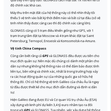
quả bay trên quỹ đạo. GLONASS cách mặt đất 19.100 km và có
độ chính xác khá cao.
Máy thu trên mặt đất của hệ thống này có thể nhìn thấy tối
thiểu 5 vệ tinh vào bất kỳ thời điểm nào và bất cứ tại đâu (số vệ
tinh nhìn thấy được càng cao thì độ chính xác càng lớn).
GLONASS cũng có 5 trạm điều khiển giống như GPS, với 1
trạm trung tâm đặt tại Moscow và 4 trạm khác đặt tại Saint
Petersburg, Ternopol, Eniseisk và Komsomolsk-na-Amure.
Vệ tinh China Compass
Cũng cần biết rằng cả
GPS
và GLONASS đều được ưu tiên cho
mục đích quân sự. Nên mặc dù chúng có dành một phần cho
dân sự nhưng không hệ thống nào có thể đảm bảo được tính
liên tục, bền vững và chính xác, nhất là trong trường hợp xảy
ra các hoạt động quân sự của những quốc gia sở hữu hệ
thống đó. Chỉ có hệ thống vệ tinh Galileo của châu Âu là ngay
từ đầu được thiết kế cho mục đích dẫn đường và định vị dân
sự.
Hiện Galileo đang được EU và Cơ quan Vũ trụ châu Âu (ESA)
xây dựng với kinh phí dự kiến 3,4 tỷ euro nhằm tạo ra đối
trọng với
GPS
và GLONASS. Tuy nhiên, việc xây dựng hệ thống