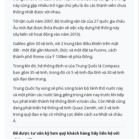
này cũng gặp nhiều trở ngại chủ yếu là do các thành viên chưa
thống nhất được với nhau.
Tới tận cuối năm 2007, Bộ trưởng vận tải của 27 quốc gia châu
Âu mới đạt được thỏa thuận về việc xây dựng hệ thống này
(dự kiến sẽ hoạt động vào năm 2013).
Galileo gồm 30 vệ tinh, với 2 trung tâm điều khiển trên mặt
đất - một đặt gần Munich, Đức; và một đặt tại Fucino, cách
thành phố Rome của Ý 130km về phía Đông.
Trong khi đó, hệ thống định vị của Trung Quốc là Compass
bao gồm 35 vệ tinh, trong đó có 5 vệ tinh địa tĩnh và 30 vệ tinh
qũi đạo tầm trung.
Trung Quốc hy vọng sẽ phủ sóng toàn bộ lãnh thổ nước này
và một phần các nước láng giềng trong năm nay trước khi tiếp
tục phát triển thành hệ thống định vị toàn cầu. Còn Nhật cũng
đang phát triển hệ thống vệ tinh Quazi Zenith, với 3 vệ tinh
trong quỹ đạo e-lip có những cực điểm cách xa Nhật và châu
Á.
Đề được tư vấn kỹ hơn quý khách hàng hãy liên hệ với