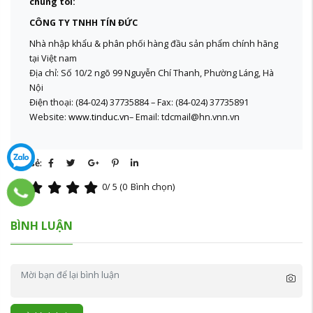
chúng tôi:
CÔNG TY TNHH TÍN ĐỨC
Nhà nhập khẩu & phân phối hàng đầu sản phẩm chính hãng
tại Việt nam
Địa chỉ: Số 10/2 ngõ 99 Nguyễn Chí Thanh, Phường Láng, Hà
Nội
Điện thoại: (84-024) 37735884 – Fax: (84-024) 37735891
Website:
www.tinduc.vn
– Email: tdcmail@hn.vnn.vn
Chia sẻ:
0
/ 5 (
0
Bình chọn)
BÌNH LUẬN