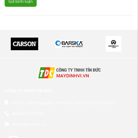
Gửi bình luận
CÔNG TY TNHH TÍN ĐỨC
Số 10/2 ngõ 99 Nguyễn Chí Thanh Quận Đống Đa, Hà Nội
(84-024) 37735884
tdcmail@hn.vnn.vn