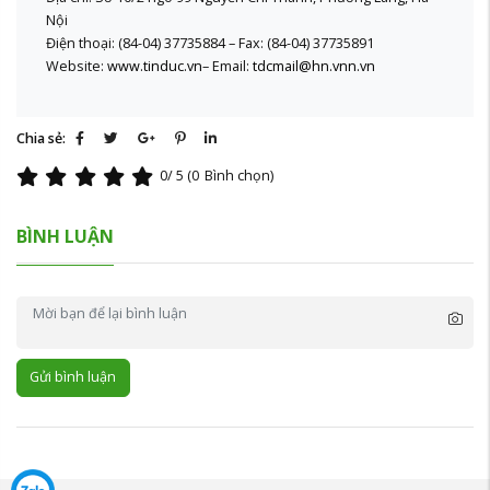
Nội
Điện thoại: (84-04) 37735884 – Fax: (84-04) 37735891
Website:
www.tinduc.vn
– Email:
tdcmail@hn.vnn.vn
Chia sẻ:
0
/ 5 (
0
Bình chọn)
BÌNH LUẬN
Gửi bình luận