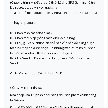
(Chương trình MapSource là thiết kế cho GPS Garmin, hổ trợ
lập route, up/down POI, track, ... )
_ Cài các bộ mapsource.exe (Vietnam.exe , Indochina.exe, ...)
_ Chạy MapSource,
B1, Chọn map cần tải vào máy.
B2, Chọn tool Map (bằng cách click vô nút này)
B3, Click, giữ và rê chuột lên chỗ nào của bản đồ cũng được,
toàn bộ map sẽ được chọn. Có những map chứa nhiều phần
bản đồ khác nhau, thì thu nhỏ lại rồi chọn tất.
B4, Click Send to Device, check chọn mục "Map" và nhấn
Send.
Cách này có nhược điểm là hơi dài dòng.
---------------
CÔNG TY TNHH TÍN ĐỨC
Nhà nhập khẩu & phân phối hàng đầu sản phẩm chính hãng
tại Việt nam
Địa chỉ: Số 10/2 ngõ 99 Nguyễn Chí Thanh, Phường Láng, Hà