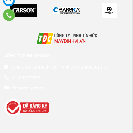
CÔNG TY TNHH TÍN ĐỨC
Số 10/2 ngõ 99 Nguyễn Chí Thanh Quận Đống Đa, Hà Nội
(84-024) 37735884
tdcmail@hn.vnn.vn