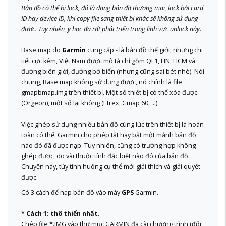
Bản đồ có thể bị lock, đó là dạng bản đồ thương mại, lock bởi card
ID hay device ID, khi copy file sang thiết bị khác sẽ không sử dụng
được. Tuy nhiên, y học đã rất phát triển trong lĩnh vực unlock này.
Base map do
Garmin
cung cấp - là bản đồ thế giới, nhưng chi
tiết cực kém, Việt Nam được mô tả chỉ gồm QL1, HN, HCM và
đường biên giới, đường bờ biển (nhưng cũng sai bét nhè). Nói
chung, Base map không sử dụng được, nó chính là file
gmapbmap.img trên thiết bị. Một số thiết bị có thể xóa được
(Orgeon), một số lại không (Etrex, Gmap 60, ...)
Việc ghép sử dụng nhiều bản đồ cùng lúc trên thiết bị là hoàn
toàn có thể. Garmin cho phép tắt hay bật một mảnh bản đồ
nào đó đã được nạp. Tuy nhiên, cũng có trường hợp không
ghép được, do vài thuộc tính đặc biệt nào đó của bản đồ.
Chuyện này, tùy tình huống cụ thể mới giải thích và giải quyết
được.
Có 3 cách để nạp bản đồ vào máy
GPS
Garmin.
* Cách 1: thô thiển nhất.
Chép file *.IMG vào thư mục GARMIN đã cài chương trình (đối