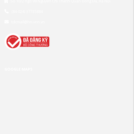
Số 10/2 ngõ 99 Nguyễn Chí Thanh Quận Đống Đa, Hà Nội
(84-024) 37735884
tdcmail@hn.vnn.vn
GOOGLE MAPS